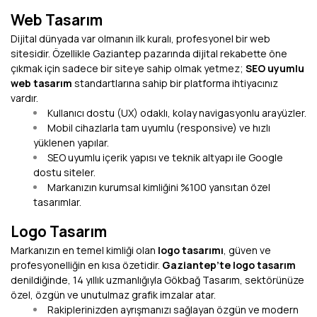
Web Tasarım
Dijital dünyada var olmanın ilk kuralı, profesyonel bir web
sitesidir. Özellikle Gaziantep pazarında dijital rekabette öne
çıkmak için sadece bir siteye sahip olmak yetmez;
SEO uyumlu
web tasarım
standartlarına sahip bir platforma ihtiyacınız
vardır.
Kullanıcı dostu (UX) odaklı, kolay navigasyonlu arayüzler.
Mobil cihazlarla tam uyumlu (responsive) ve hızlı
yüklenen yapılar.
SEO uyumlu içerik yapısı ve teknik altyapı ile Google
dostu siteler.
Markanızın kurumsal kimliğini %100 yansıtan özel
tasarımlar.
Logo Tasarım
Markanızın en temel kimliği olan
logo tasarımı
, güven ve
profesyonelliğin en kısa özetidir.
Gaziantep’te logo tasarım
denildiğinde, 14 yıllık uzmanlığıyla Gökbağ Tasarım, sektörünüze
özel, özgün ve unutulmaz grafik imzalar atar.
Rakiplerinizden ayrışmanızı sağlayan özgün ve modern