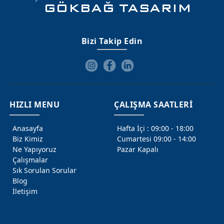
özgün grafikler ve SEO odaklı
dijital dünyada fark yaratan bir
ediyoruz.
Hizmetlerimizi Gör
Hemen Keşfet
Marka
modern web yapılarıyla
kimlik inşa ediyoruz.oruz.
Bizi Tanı
Bizi Takip Edin
güçlendiriyoruz.
Yönetimi
100% Çözümler
HIZLI MENU
ÇALIŞMA SAATLERİ
Her müşteri benzersizdir, ihtiyaçlarınıza özel çözümler
Anasayfa
Hafta İçi : 09:00 - 18:00
sunarak markanızın gereksimlerini karşılıyoruz.
Biz Kimiz
Cumartesi 09:00 - 14:00
Ne Yapıyoruz
Pazar Kapalı
Çalışmalar
Sık Sorulan Sorular
Logo Tasarımı
Blog
İletişim