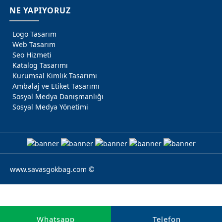
NE YAPIYORUZ
Logo Tasarım
Web Tasarım
Seo Hizmeti
Sosyal Medya
Katalog Tasarımı
Kurumsal Kimlik Tasarımı
Yönetimi
Ambalaj ve Etiket Tasarımı
Sosyal Medya Danışmanlığı
Sosyal Medya Yönetimi
www.savasgokbag.com ©
Gökbağ Tasarım
Web Tasarım
Dijital dünyada fark
Whatsapp
Telefon