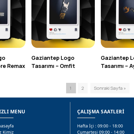
go
Gaziantep Logo
Gaziantep 
ore Remax
Tasarımı – Omfit
Tasarımı – A
1
2
Sonraki Sayfa »
IZLI MENU
ÇALIŞMA SAATLERİ
asayfa
Hafta İçi : 09:00 - 18:00
z Kimiz
Cumartesi 09:00 - 14:00