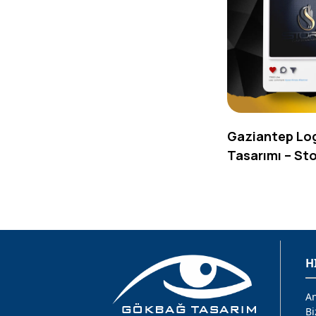
Gaziantep Lo
Tasarımı – St
H
An
Bi